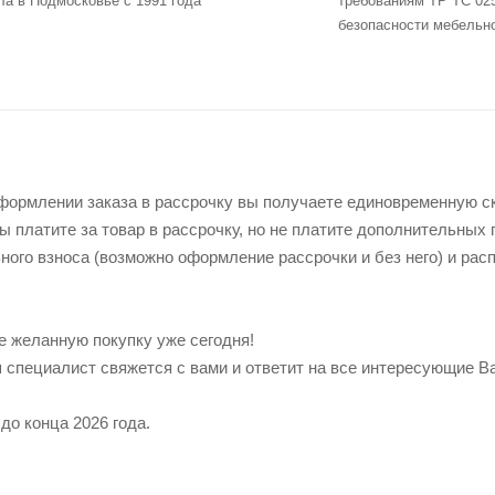
ла в Подмосковье с 1991 года
требованиям ТР ТС 02
безопасности мебельн
оформлении заказа в рассрочку вы получаете единовременную ск
ы платите за товар в рассрочку, но не платите дополнительных
ого взноса (возможно оформление рассрочки и без него) и рас
 желанную покупку уже сегодня!
 специалист свяжется с вами и ответит на все интересующие В
до конца 2026 года.