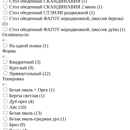
Стол обеденный СКАНДИНАВИЯ (
1
)
Стол обеденный СКАНДИНАВИЯ 2 мини (
1
)
Стол обеденный СТЭНЛИ раздвижной (
1
)
Стол обеденный ФАГОТ нераздвижной, (массив березы)
(
1
)
Стол обеденный ФАГОТ нераздвижной, (массив дуба) (
1
)
Особенности
На одной ножке (
1
)
Форма
Квадратный (
3
)
Круглый (
9
)
Прямоугольный (
22
)
Тонировка
Белая эмаль + Орех (
1
)
Береза светлая (
1
)
Дуб орех (
4
)
Айс (
10
)
Белая эмаль (
13
)
Белая эмаль-гриджиа дуо (
1
)
Бриз (
9
)