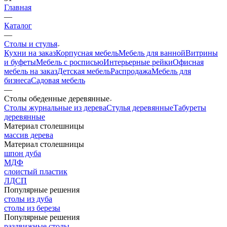
Главная
—
Каталог
—
Столы и стулья
Кухни на заказ
Корпусная мебель
Мебель для ванной
Витрины
и буфеты
Мебель с росписью
Интерьерные рейки
Офисная
мебель на заказ
Детская мебель
Распродажа
Мебель для
бизнеса
Садовая мебель
—
Столы обеденные деревянные
Столы журнальные из дерева
Стулья деревянные
Табуреты
деревянные
Материал столешницы
массив дерева
Материал столешницы
шпон дуба
МДФ
слоистый пластик
ЛДСП
Популярные решения
столы из дуба
столы из березы
Популярные решения
раздвижные столы