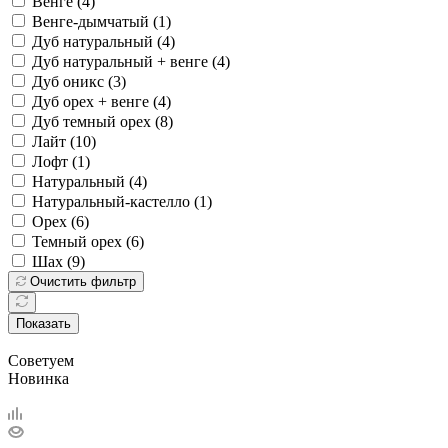
Венге (
4
)
Венге-дымчатый (
1
)
Дуб натуральный (
4
)
Дуб натуральный + венге (
4
)
Дуб оникс (
3
)
Дуб орех + венге (
4
)
Дуб темный орех (
8
)
Лайт (
10
)
Лофт (
1
)
Натуральный (
4
)
Натуральный-кастелло (
1
)
Орех (
6
)
Темный орех (
6
)
Шах (
9
)
Очистить фильтр
Показать
Советуем
Новинка