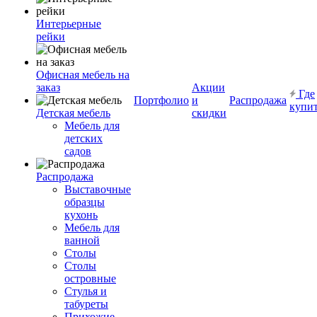
Интерьерные
рейки
Офисная мебель на
заказ
Акции
Где
Портфолио
и
Распродажа
купи
Детская мебель
скидки
Мебель для
детских
садов
Распродажа
Выставочные
образцы
кухонь
Мебель для
ванной
Столы
Столы
островные
Стулья и
табуреты
Прихожие