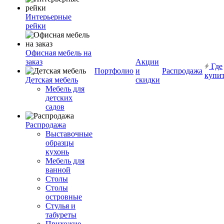
Интерьерные
рейки
Офисная мебель на
заказ
Акции
Где
Портфолио
и
Распродажа
купи
Детская мебель
скидки
Мебель для
детских
садов
Распродажа
Выставочные
образцы
кухонь
Мебель для
ванной
Столы
Столы
островные
Стулья и
табуреты
Прихожие