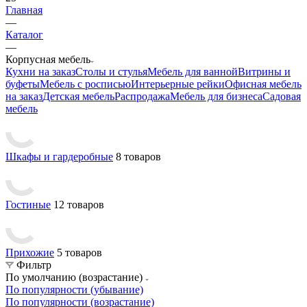
Главная
—
Каталог
—
Корпусная мебель
Кухни на заказ
Столы и стулья
Мебель для ванной
Витрины и
буфеты
Мебель с росписью
Интерьерные рейки
Офисная мебель
на заказ
Детская мебель
Распродажа
Мебель для бизнеса
Садовая
мебель
Шкафы и гардеробные
8 товаров
Гостиные
12 товаров
Прихожие
5 товаров
Фильтр
По умолчанию (возрастание)
По популярности (убывание)
По популярности (возрастание)