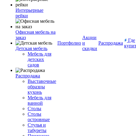
Интерьерные
рейки
Офисная мебель на
заказ
Акции
Где
Портфолио
и
Распродажа
купи
Детская мебель
скидки
Мебель для
детских
садов
Распродажа
Выставочные
образцы
кухонь
Мебель для
ванной
Столы
Столы
островные
Стулья и
табуреты
Прихожие